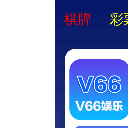
网站首页
关于志情
新闻中
公司新闻
行业资讯
视频新闻
公司新