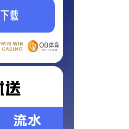
2023.05.30
2023.05.30
2023.05.30
2023.05.30
2023.05.30
2023.05.30
2023.05.30
2023.05.30
2023.05.30
2023.05.30
3-8994666 邮箱：
976358289@qq.com
51La
息网