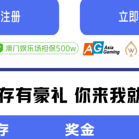
面业供应玉米自发粉
面业供应油条专用粉
面业供应镆片专用粉
面业供应六星馒头粉
面业供应湿面王高筋小麦粉
面业供应超级饺皮王
面业供应上白高筋小麦粉
面业供应富强高筋小麦粉
面业供应特精粉
面业供应志情缘超级特精粉
共
10
条记录 页次：
1
/1 每页：
50
条记录
1
河南省新乡市长垣县常村镇朱寨创业园28号 邮编:453400 电话：0373-8994888 传真：037
业执照公示
备案号：
豫ICP备12027424号-1
豫公网安备 41910502000079号
面粉信