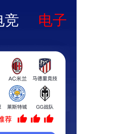
加入志情
联系我们